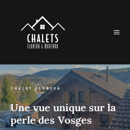
CHALET FLORÉVA
U
n
e
v
u
e
u
n
i
q
u
e
s
u
r
l
a
p
e
r
l
e
d
e
s
V
o
s
g
e
s